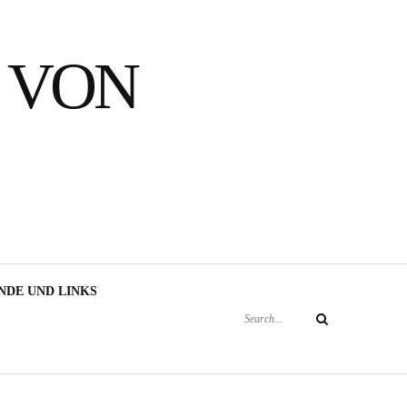
 VON
Search
NDE UND LINKS
for:
Search