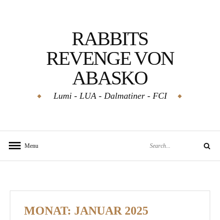
Skip
to
RABBITS
content
REVENGE VON
ABASKO
Lumi - LUA - Dalmatiner - FCI
Search
Menu
Search
for:
MONAT:
JANUAR 2025