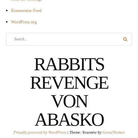
Kommentar-Feed
WordPress.org
Search
Search
for:
RABBITS
REVENGE
VON
ABASKO
Proudly powered by WordPress
|
Theme: Yosemite by
GretaThemes