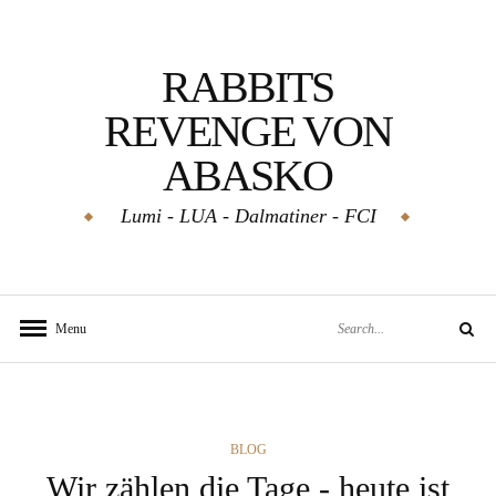
Skip
to
RABBITS
content
REVENGE VON
ABASKO
Lumi - LUA - Dalmatiner - FCI
Search
Menu
Search
for:
CATEGORIES
BLOG
Wir zählen die Tage - heute ist