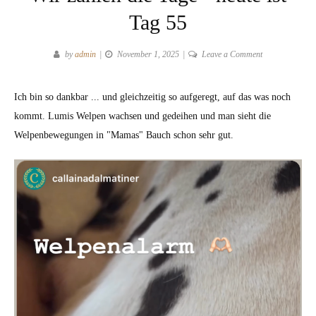
Tag 55
on
by
admin
November 1, 2025
Leave a Comment
Wir
zählen
Ich bin so dankbar ... und gleichzeitig so aufgeregt, auf das was noch
die
kommt. Lumis Welpen wachsen und gedeihen und man sieht die
Tage
-
Welpenbewegungen in "Mamas" Bauch schon sehr gut.
heute
ist
Tag
55