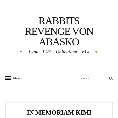
Skip
to
RABBITS
content
REVENGE VON
ABASKO
Lumi - LUA - Dalmatiner - FCI
Search
Menu
Search
for:
IN MEMORIAM KIMI