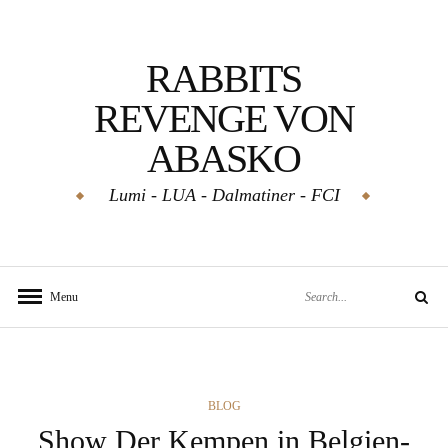
Skip
to
RABBITS
content
REVENGE VON
ABASKO
Lumi - LUA - Dalmatiner - FCI
Search
Menu
Search
for:
CATEGORIES
BLOG
Show Der Kempen in Belgien-