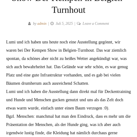
Turnhout
on
by
admin
Juli 5, 2025
Leave a Comment
Show
Der
Lumi und ich haben uns heute noch eine Ausstellung gegönnt, wir
Kempen
waren bei Der Kempen Show in Belgien-Turnhout. Das war ziemlich
in
Belgien-
spontan, da schönes aber nicht zu heißes Wetter angekündigt war, was
Turnhout
sich auch bewahrheitet hat. Das Gelände war sehr schön, es war genug
Platz und eine gute Infrastruktur vorhanden, und es gab bei vielen
Bäumen drumherum auch ausreichend Schatten.
Lumi und ich haben die Ausstellung dann direkt mal für Deckentraining
und Hunde und Menschen gucken genutzt und uns als das Zelt doch
etwas warm wurde, einfach unter einen Baum verzogen :0).
Bgzl. Menschen: manchmal hat man den Eindruck, dass es mehr um die
Präsentation der Menschen, als der Hunde ging, was ich aber auch
irgendwie lustig finde, die Kleidung hat nämlich durchaus gerne