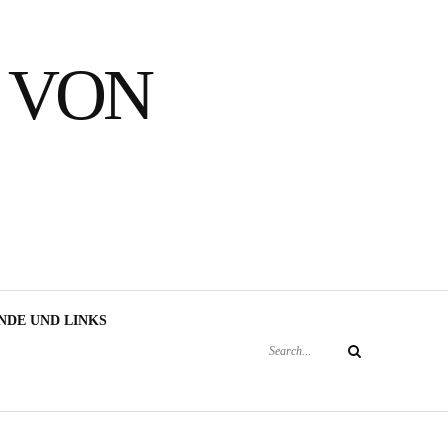
 VON
Search
NDE UND LINKS
for:
Search