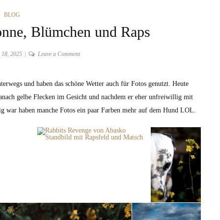
CATEGORIES
BLOG
Sonne, Blümchen und Raps
on
l 18, 2025
Leave a Comment
Frühlingsfotos
mit
terwegs und haben das schöne Wetter auch für Fotos genutzt. Heute
Sonne,
anach gelbe Flecken im Gesicht und nachdem er eher unfreiwillig mit
Blümchen
und
ckig war haben manche Fotos ein paar Farben mehr auf dem Hund LOL.
Raps