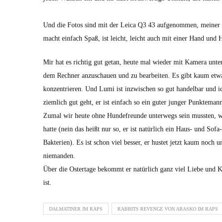
Und die Fotos sind mit der Leica Q3 43 aufgenommen, meiner a
macht einfach Spaß, ist leicht, leicht auch mit einer Hand und
Mir hat es richtig gut getan, heute mal wieder mit Kamera unte
dem Rechner anzuschauen und zu bearbeiten. Es gibt kaum etw
konzentrieren. Und Lumi ist inzwischen so gut handelbar und i
ziemlich gut geht, er ist einfach so ein guter junger Punkteman
Zumal wir heute ohne Hundefreunde unterwegs sein mussten, w
hatte (nein das heißt nur so, er ist natürlich ein Haus- und Sofa
Bakterien). Es ist schon viel besser, er hustet jetzt kaum noch u
niemanden.
Über die Ostertage bekommt er natürlich ganz viel Liebe und Ku
ist.
DALMATINER IM RAPS
RABBITS REVENGE VON ABASKO IM RAPS