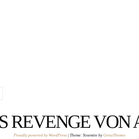
rch
S REVENGE VON
Proudly powered by WordPress
|
Theme: Yosemite by
GretaThemes