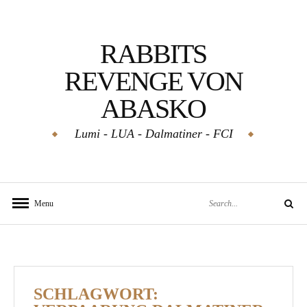
Skip
to
RABBITS
content
REVENGE VON
ABASKO
Lumi - LUA - Dalmatiner - FCI
Search
Menu
Search
for:
SCHLAGWORT: