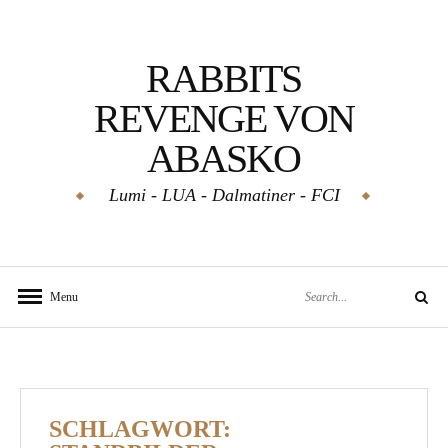
Skip
to
RABBITS
content
REVENGE VON
ABASKO
Lumi - LUA - Dalmatiner - FCI
Search
Menu
Search
for:
SCHLAGWORT: