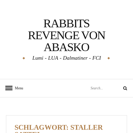
Skip
to
RABBITS
content
REVENGE VON
ABASKO
Lumi - LUA - Dalmatiner - FCI
Search
Menu
Search
for:
SCHLAGWORT:
STALLER