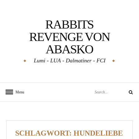
Skip
to
RABBITS
content
REVENGE VON
ABASKO
Lumi - LUA - Dalmatiner - FCI
Search
Menu
Search
for:
SCHLAGWORT:
HUNDELIEBE