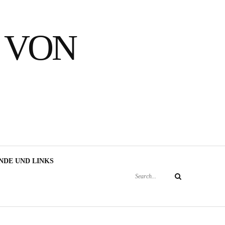
 VON
Search
NDE UND LINKS
for:
Search