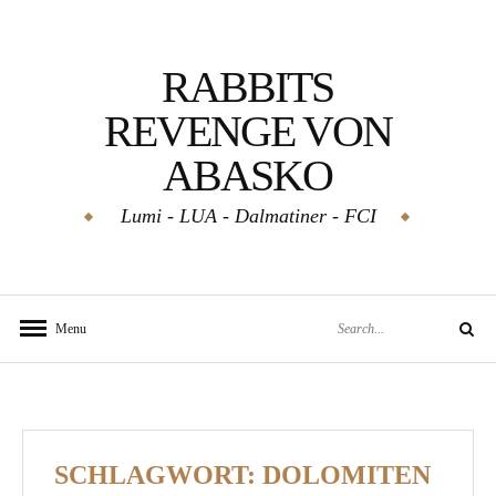
Skip
to
RABBITS
content
REVENGE VON
ABASKO
Lumi - LUA - Dalmatiner - FCI
Search
Menu
Search
for:
SCHLAGWORT:
DOLOMITEN