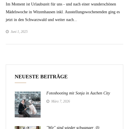
Im Moment ist Urlaubszeit für uns - und nach einer wunderschönen
Mädelswoche in Witzenhausen inkl. Ausstellungswochenenden ging es
jetzt in den Schwarzwald und weiter nach...
Juni 1, 2025
NEUESTE BEITRÄGE
Fotoshooting mit Sonja in Aachen City
März 7, 2026
"Wir" sind wieder schwanger :0)