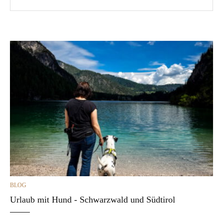
CATEGORIES
BLOG
Urlaub mit Hund - Schwarzwald und Südtirol