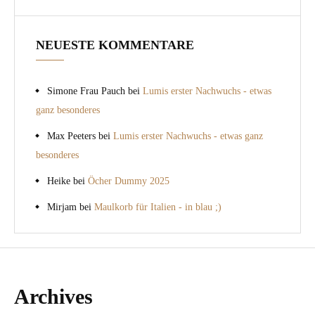
NEUESTE KOMMENTARE
Simone Frau Pauch
bei
Lumis erster Nachwuchs - etwas
ganz besonderes
Max Peeters
bei
Lumis erster Nachwuchs - etwas ganz
besonderes
Heike
bei
Öcher Dummy 2025
Mirjam
bei
Maulkorb für Italien - in blau ;)
Archives