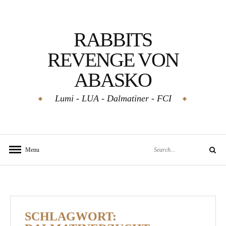
Skip
to
RABBITS
content
REVENGE VON
ABASKO
Lumi - LUA - Dalmatiner - FCI
Search
Menu
Search
for:
SCHLAGWORT: