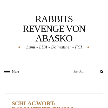
Skip
to
RABBITS
content
REVENGE VON
ABASKO
Lumi - LUA - Dalmatiner - FCI
Search
Menu
Search
for:
SCHLAGWORT: