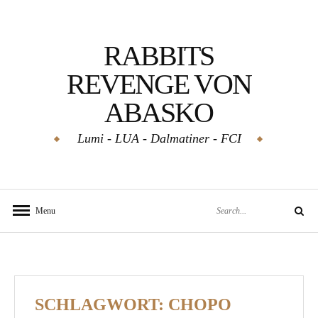
Skip
to
RABBITS
content
REVENGE VON
ABASKO
Lumi - LUA - Dalmatiner - FCI
Search
Menu
Search
for:
SCHLAGWORT:
CHOPO